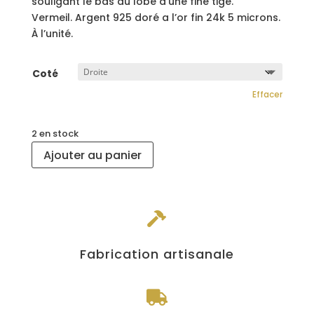
souligant le bas du lobe d’une fine tige.
Vermeil. Argent 925 doré a l’or fin 24k 5 microns.
À l’unité.
Coté
Effacer
2 en stock
Ajouter au panier

Fabrication artisanale
